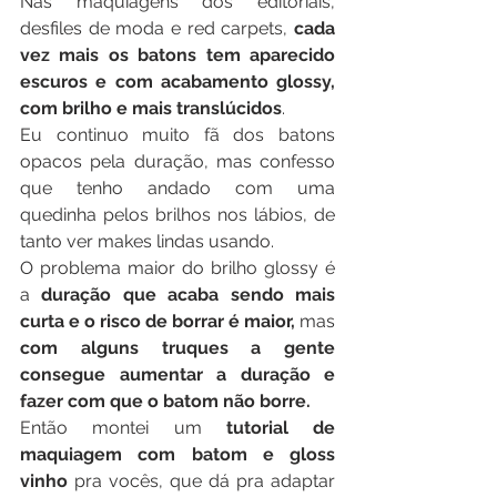
Nas maquiagens dos editoriais, 
desfiles de moda e red carpets, 
cada 
vez mais os batons tem aparecido 
escuros e com acabamento glossy, 
com brilho e mais translúcidos
.
Eu continuo muito fã dos batons 
opacos pela duração, mas confesso 
que tenho andado com uma 
quedinha pelos brilhos nos lábios, de 
tanto ver makes lindas usando.
O problema maior do brilho glossy é 
a 
duração que acaba sendo mais 
curta e o risco de borrar é maior,
 mas
com alguns truques a gente 
consegue aumentar a duração e 
fazer com que o batom não borre.
Então montei um 
tutorial de 
maquiagem com batom e gloss 
vinho
 pra vocês, que dá pra adaptar 