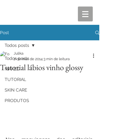
Post
Todos posts
Julika
Todos posts
7 de mar. de 2014
3 min de leitura
Tutorial lábios vinho glossy
MAKES
TUTORIAL
SKIN CARE
PRODUTOS