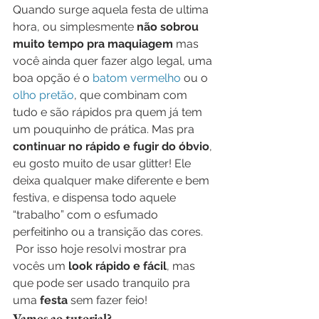
Quando surge aquela festa de ultima 
hora, ou simplesmente 
não sobrou 
muito tempo pra maquiagem
 mas 
você ainda quer fazer algo legal, uma 
boa opção é o 
batom vermelho
 ou o 
olho pretão
, que combinam com 
tudo e são rápidos pra quem já tem 
um pouquinho de prática. Mas pra 
continuar no rápido e fugir do óbvio
, 
eu gosto muito de usar glitter! Ele 
deixa qualquer make diferente e bem 
festiva, e dispensa todo aquele 
“trabalho” com o esfumado 
perfeitinho ou a transição das cores.  
 Por isso hoje resolvi mostrar pra 
vocês um 
look rápido e fácil
, mas 
que pode ser usado tranquilo pra 
uma 
festa
 sem fazer feio!
Vamos ao tutorial?