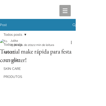
Post
Todos posts
Julika
Todos posts
13 de ago. de 2012
2 min de leitura
Tutorial make rápida para festa
MAKES
com glitter!
TUTORIAL
SKIN CARE
PRODUTOS