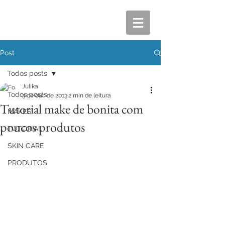
Post
Todos posts
Julika
Todos posts
3 de out. de 2013
2 min de leitura
Tutorial make de bonita com
MAKES
poucos produtos
TUTORIAL
SKIN CARE
PRODUTOS