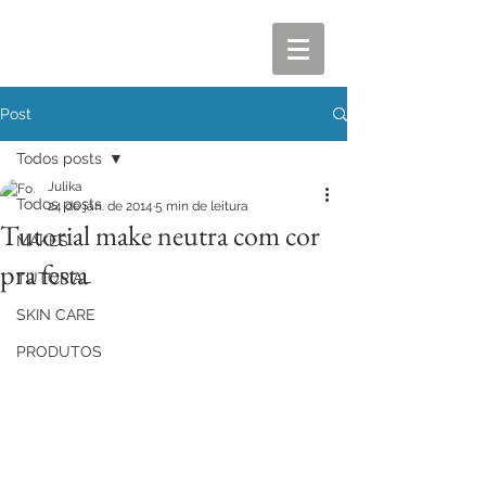
Post
Todos posts
Julika
Todos posts
24 de jan. de 2014
5 min de leitura
Tutorial make neutra com cor
MAKES
pra festa
TUTORIAL
SKIN CARE
PRODUTOS